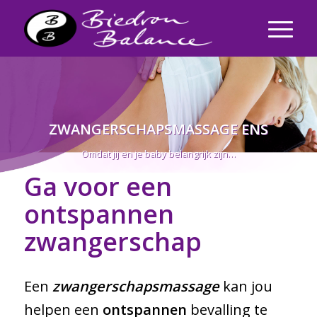
ZWANGERSCHAPSMASSAGE ENS
Omdat jij en je baby belangrijk zijn…
Ga voor een
ontspannen
zwangerschap
Een
zwangerschapsmassage
kan jou
helpen een
ontspannen
bevalling te