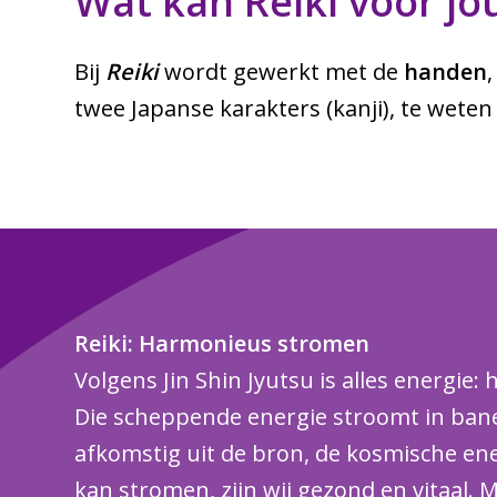
Wat kan Reiki voor jo
Bij
Reiki
wordt gewerkt met de
handen
twee Japanse karakters (kanji), te weten 霊 r
Reiki: Harmonieus stromen
Volgens Jin Shin Jyutsu is alles energie:
Die scheppende energie stroomt in banen
afkomstig uit de bron, de kosmische ener
kan stromen, zijn wij gezond en vitaal. Ma