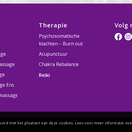
Therapie
Volg 
Psychosomatische
klachten – Burn out
age
Acupunctuur
assage
Chakra Rebalance
ge
Reiki
ge Ens
massage
kkoord met het plaatsen van deze cookies. Lees voor meer informatie ove