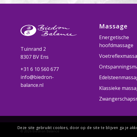
Massage
Energetische
hoofdmassage
Tuinrand 2
Voetreflexmass
8307 BV Ens
Ontspanningsm
+31 6 10 560 677
info@biedron-
Edelsteenmassa
balance.nl
Klassieke massa
Zwangerschaps
Deze site gebruikt cookies, door op de site te blijven ga je a
© 2026
Biedron Balance