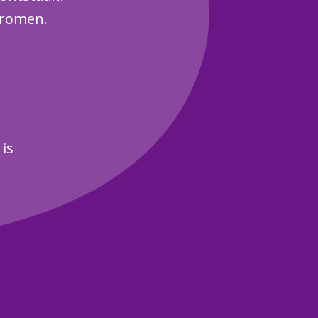
stromen.
is