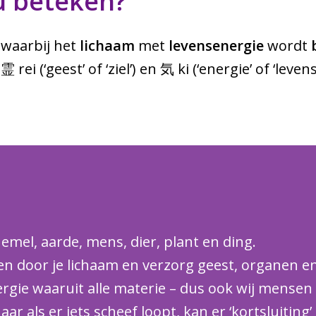
u beteken?
, waarbij het
lichaam
met
levensenergie
wordt
ei (‘geest’ of ‘ziel’) en 気 ki (‘energie’ of ‘levens
 hemel, aarde, mens, dier, plant en ding.
 door je lichaam en verzorg geest, organen en 
gie waaruit alle materie – dus ook wij mensen –
ar als er iets scheef loopt, kan er ‘kortsluiting’